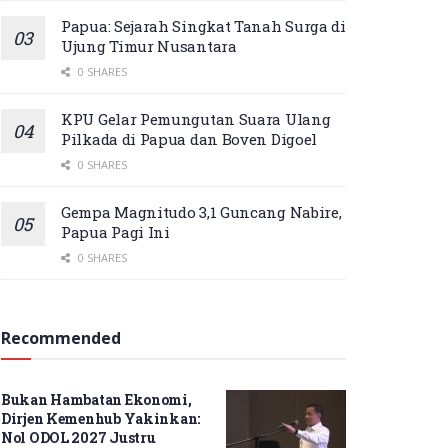
Papua: Sejarah Singkat Tanah Surga di
Ujung Timur Nusantara
0 SHARES
KPU Gelar Pemungutan Suara Ulang
Pilkada di Papua dan Boven Digoel
0 SHARES
Gempa Magnitudo 3,1 Guncang Nabire,
Papua Pagi Ini
0 SHARES
Recommended
U Gelar Pemungutan Suara
ang Pilkada di Papua dan
Bukan Hambatan Ekonomi,
ven Digoel
Dirjen Kemenhub Yakinkan:
AGUSTUS 2025
Nol ODOL 2027 Justru