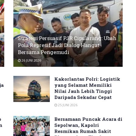
Strategi Persuasif PJR Cipularang: Ubah
Pola Represif Jadi Dialog Hangat
Bersama Pengemudi
26 JUNI 2026
Kakorlantas Polri: Logistik
ja
yang Selamat Memiliki
Nilai Jauh Lebih Tinggi
Daripada Sekadar Cepat
25 JUNI 2026
o
Bersamaan Puncak Acara di
n
Sepolwan, Kapolri
Resmikan Rumah Sakit