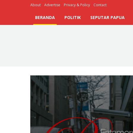
About
Advertise
Privacy & Policy
Contact
BERANDA
POLITIK
SEPUTAR PAPUA