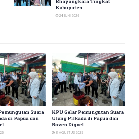
Bhayangkara Tingkat
Kabupaten
24 JUNI 2026
Pemungutan Suara
KPU Gelar Pemungutan Suara
KP
ada di Papua dan
Ulang Pilkada di Papua dan
Ul
el
Boven Digoel
Bo
25
8 AGUSTUS 2025
8 