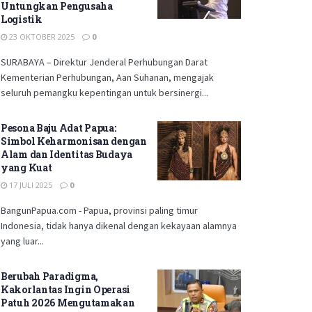
Untungkan Pengusaha
Logistik
23 OKTOBER 2025
0
SURABAYA – Direktur Jenderal Perhubungan Darat
Kementerian Perhubungan, Aan Suhanan, mengajak
seluruh pemangku kepentingan untuk bersinergi...
Pesona Baju Adat Papua:
Simbol Keharmonisan dengan
Alam dan Identitas Budaya
yang Kuat
17 JULI 2025
0
BangunPapua.com - Papua, provinsi paling timur
Indonesia, tidak hanya dikenal dengan kekayaan alamnya
yang luar...
Berubah Paradigma,
Kakorlantas Ingin Operasi
Patuh 2026 Mengutamakan