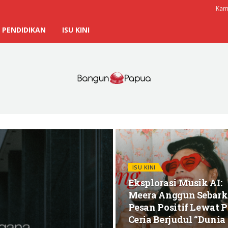
Kami
PENDIDIKAN
ISU KINI
ISU KINI
Eksplorasi Musik AI:
Meera Anggun Sebar
Pesan Positif Lewat 
Ceria Berjudul “Dunia