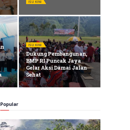
ISU KINI
ISU KINI
an
Dukung Pembangunan,
BMP RI Puncak Jaya
Gelar Aksi Damai Jalan
a
Sehat
Popular