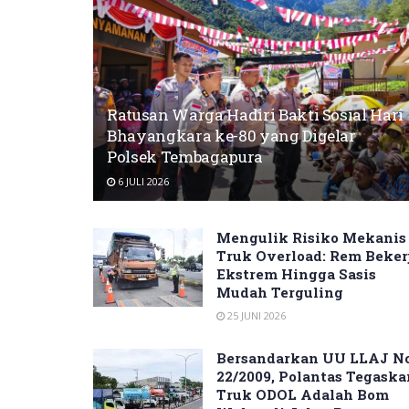
Ratusan Warga Hadiri Bakti Sosial Hari
Bhayangkara ke-80 yang Digelar
Polsek Tembagapura
6 JULI 2026
Mengulik Risiko Mekanis
Truk Overload: Rem Beker
Ekstrem Hingga Sasis
Mudah Terguling
25 JUNI 2026
Bersandarkan UU LLAJ N
22/2009, Polantas Tegaska
Truk ODOL Adalah Bom