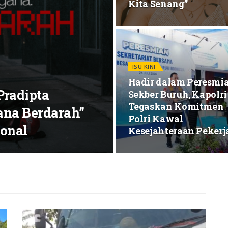
Kita Senang”
ISU KINI
Hadir dalam Peresmi
Pradipta
Sekber Buruh, Kapolri
Tegaskan Komitmen
gana Berdarah”
Polri Kawal
onal
Kesejahteraan Pekerj