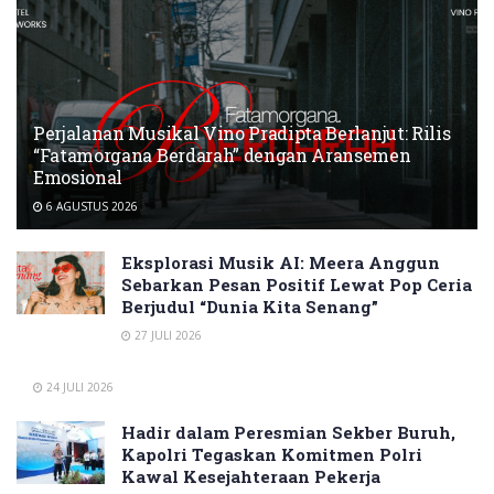
Perjalanan Musikal Vino Pradipta Berlanjut: Rilis
“Fatamorgana Berdarah” dengan Aransemen
Emosional
6 AGUSTUS 2026
Eksplorasi Musik AI: Meera Anggun
Sebarkan Pesan Positif Lewat Pop Ceria
Berjudul “Dunia Kita Senang”
27 JULI 2026
24 JULI 2026
Hadir dalam Peresmian Sekber Buruh,
Kapolri Tegaskan Komitmen Polri
Kawal Kesejahteraan Pekerja