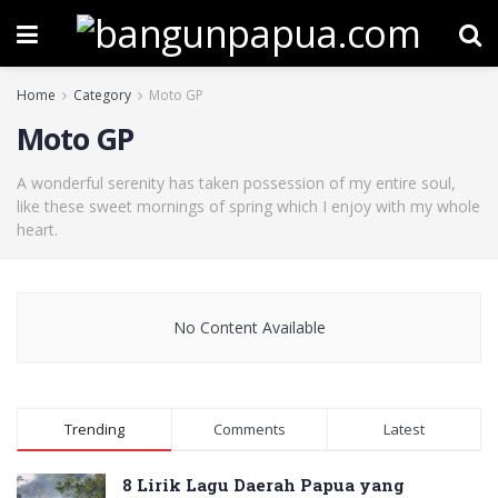
Home
Category
Moto GP
Moto GP
A wonderful serenity has taken possession of my entire soul,
like these sweet mornings of spring which I enjoy with my whole
heart.
No Content Available
Trending
Comments
Latest
8 Lirik Lagu Daerah Papua yang