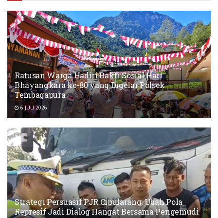
Ratusan Warga Hadiri Bakti Sosial Hari
Bhayangkara ke-80 yang Digelar Polsek
Tembagapura
6 JULI 2026
Strategi Persuasif PJR Cipularang: Ubah Pola
Represif Jadi Dialog Hangat Bersama Pengemudi