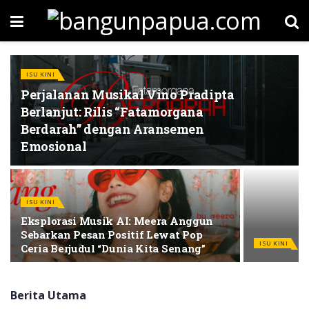
ISU KINI
Perjalanan Musikal Vino Pradipta
Berlanjut: Rilis “Fatamorgana
Berdarah” dengan Aransemen
Emosional
ISU KINI
Eksplorasi Musik AI: Meera Anggun
Sebarkan Pesan Positif Lewat Pop
ISU KINI
Ceria Berjudul “Dunia Kita Senang”
Berita Utama