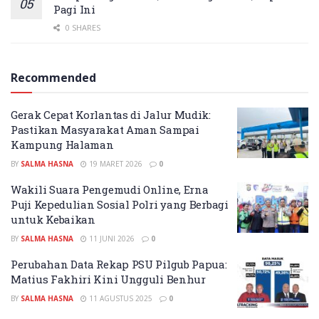
Pagi Ini
0 SHARES
Recommended
Gerak Cepat Korlantas di Jalur Mudik:
Pastikan Masyarakat Aman Sampai
Kampung Halaman
BY
SALMA HASNA
19 MARET 2026
0
Wakili Suara Pengemudi Online, Erna
Puji Kepedulian Sosial Polri yang Berbagi
untuk Kebaikan
BY
SALMA HASNA
11 JUNI 2026
0
Perubahan Data Rekap PSU Pilgub Papua:
Matius Fakhiri Kini Ungguli Benhur
BY
SALMA HASNA
11 AGUSTUS 2025
0