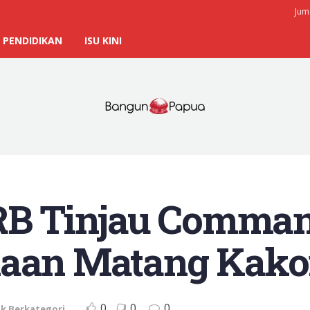
Jum
PENDIDIKAN
ISU KINI
 Tinjau Command
naan Matang Kako
0
0
0
k Berkategori