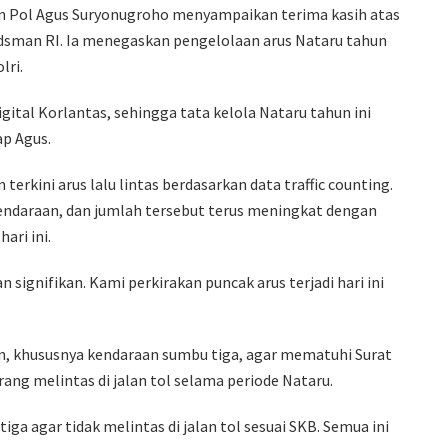
jen Pol Agus Suryonugroho menyampaikan terima kasih atas
an RI. Ia menegaskan pengelolaan arus Nataru tahun
lri.
gital Korlantas, sehingga tata kelola Nataru tahun ini
ap Agus.
rkini arus lalu lintas berdasarkan data traffic counting.
endaraan, dan jumlah tersebut terus meningkat dengan
ari ini.
 signifikan. Kami perkirakan puncak arus terjadi hari ini
, khususnya kendaraan sumbu tiga, agar mematuhi Surat
ng melintas di jalan tol selama periode Nataru.
 agar tidak melintas di jalan tol sesuai SKB. Semua ini