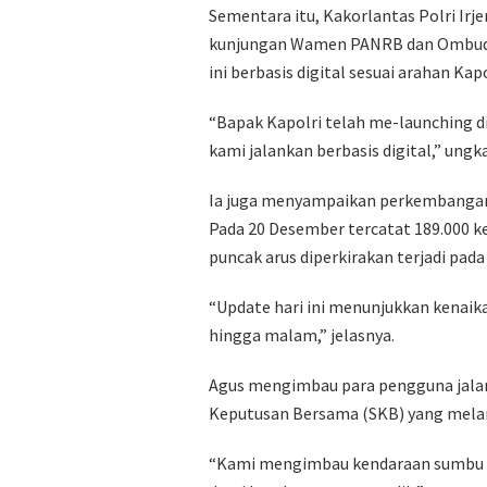
Sementara itu, Kakorlantas Polri Ir
kunjungan Wamen PANRB dan Ombudsm
ini berbasis digital sesuai arahan Kapo
“Bapak Kapolri telah me-launching di
kami jalankan berbasis digital,” ungk
Ia juga menyampaikan perkembangan te
Pada 20 Desember tercatat 189.000 k
puncak arus diperkirakan terjadi pada h
“Update hari ini menunjukkan kenaikan
hingga malam,” jelasnya.
Agus mengimbau para pengguna jalan
Keputusan Bersama (SKB) yang melara
“Kami mengimbau kendaraan sumbu tiga