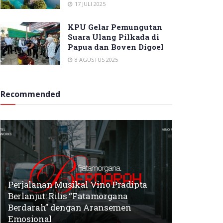
17 JULI 2025
KPU Gelar Pemungutan
Suara Ulang Pilkada di
Papua dan Boven Digoel
8 AGUSTUS 2025
Recommended
Perjalanan Musikal Vino Pradipta
Berlanjut: Rilis “Fatamorgana
Berdarah” dengan Aransemen
Emosional