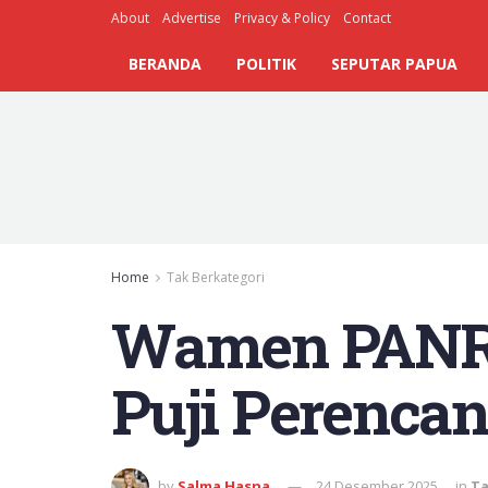
About
Advertise
Privacy & Policy
Contact
BERANDA
POLITIK
SEPUTAR PAPUA
Home
Tak Berkategori
Wamen PANRB
Puji Perenca
by
Salma Hasna
24 Desember 2025
in
Ta