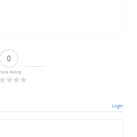
0
rticle Rating
Login