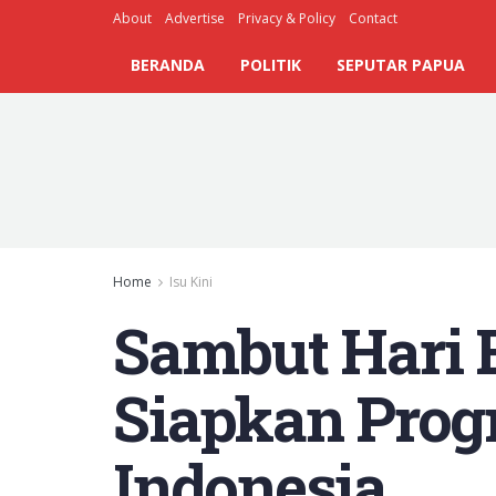
About
Advertise
Privacy & Policy
Contact
BERANDA
POLITIK
SEPUTAR PAPUA
Home
Isu Kini
Sambut Hari B
Siapkan Prog
Indonesia