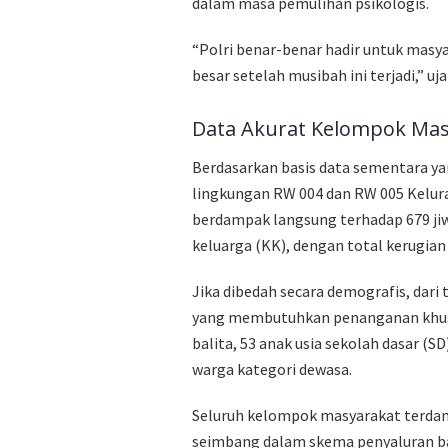
dalam masa pemulihan psikologis.
“Polri benar-benar hadir untuk masy
besar setelah musibah ini terjadi,” 
Data Akurat Kelompok Ma
Berdasarkan basis data sementara ya
lingkungan RW 004 dan RW 005 Kelu
berdampak langsung terhadap 679 jiw
keluarga (KK), dengan total kerugian
Jika dibedah secara demografis, dari
yang membutuhkan penanganan khusus.
balita, 53 anak usia sekolah dasar (SD
warga kategori dewasa.
Seluruh kelompok masyarakat terdam
seimbang dalam skema penyaluran ba