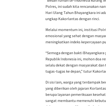
“Bedah rumah se-Indonesia kurang leb
Polres, ini sudah kita rencanakan nant
Hari Ulang Tahun Bhayangkara ini ada
ungkap Kakorlantas dengan rinci.
Melalui momentum ini, institusi Pol
emosional yang sehat dengan masyara
meningkatkan indeks kepercayaan publ
“Semoga dengan bakti Bhayangkara y
Republik Indonesia ini, mohon doa re
selalu dekat dengan masyarakat dan 
tugas-tugas ke depan,” tutur Kakorl
Di sisi lain, warga yang terdampak 
yang diberikan oleh jajaran Korlanta
berupa layanan pemeriksaan kesehat
sangat membantu memenuhi kebutuha