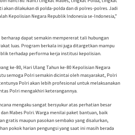
ih nanti 80. Nanti tingkat Mabes, tingkat Polda, tingkat
i akan dilakukan di polda-polda dan di polres-polres. Jadi
lah Kepolisian Negara Republik Indonesia se-Indonesia,”
ri berharap dapat semakin mempererat tali hubungan
kat luas. Program berkala ini juga ditargetkan mampu
ik terhadap performa kerja institusi kepolisian.
ang ke-80, Hari Ulang Tahun ke-80 Kepolisian Negara
stu semoga Polri semakin dicintai oleh masyarakat, Polri
tentunya Polri akan lebih profesional untuk melaksanakan
antas Polri mengakhiri keterangannya.
bencana mengaku sangat bersyukur atas perhatian besar
s dan Mabes Polri. Warga menilai paket bantuan, baik
an gratis maupun pasokan sembako yang disalurkan,
n pokok harian pengungsi yang saat ini masih berada