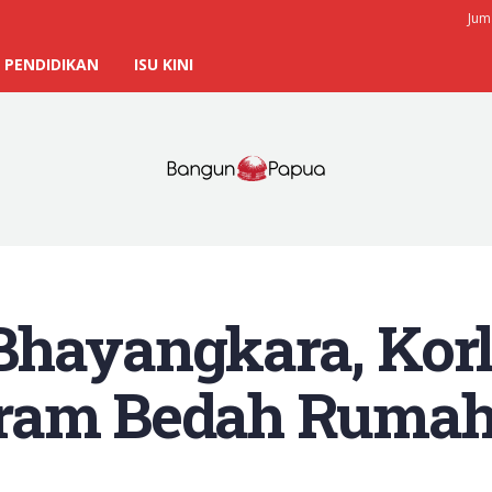
Jum
PENDIDIKAN
ISU KINI
hayangkara, Korl
ram Bedah Rumah 