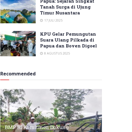
Papua: Sejarah Singkat
Tanah Surga di Ujung
Timur Nusantara
17 JULI 2025
KPU Gelar Pemungutan
Suara Ulang Pilkada di
Papua dan Boven Digoel
8 AGUSTUS 2025
Recommended
BMP RI Komitmen Dukung