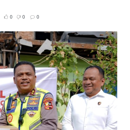
0
0
0