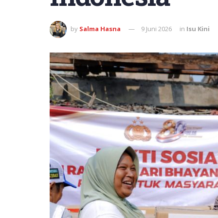
by
Salma Hasna
9 Juni 2026
in
Isu Kini