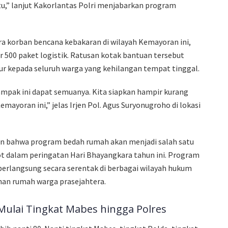
u,” lanjut Kakorlantas Polri menjabarkan program
a korban bencana kebakaran di wilayah Kemayoran ini,
ar 500 paket logistik. Ratusan kotak bantuan tersebut
tur kepada seluruh warga yang kehilangan tempat tinggal.
ampak ini dapat semuanya. Kita siapkan hampir kurang
emayoran ini,” jelas Irjen Pol. Agus Suryonugroho di lokasi
kan bahwa program bedah rumah akan menjadi salah satu
ot dalam peringatan Hari Bhayangkara tahun ini. Program
 berlangsung secara serentak di berbagai wilayah hukum
an rumah warga prasejahtera.
Mulai Tingkat Mabes hingga Polres