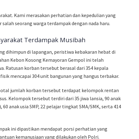
arakat. Kami merasakan perhatian dan kepedulian yang
ujar salah seorang warga terdampak dengan nada haru.
syarakat Terdampak Musibah
ng dihimpun di lapangan, peristiwa kebakaran hebat di
rahan Kebon Kosong Kemayoran Gempol ini telah
a. Ratusan korban tersebut berasal dari 354 kepala
 fisik mencapai 304 unit bangunan yang hangus terbakar.
 total jumlah korban tersebut terdapat kelompok rentan
 Kelompok tersebut terdiri dari 35 jiwa lansia, 90 anak
), 60 anak usia SMP, 22 pelajar tingkat SMA/SMK, serta 414
pak ini dipastikan mendapat porsi perhatian yang
ntuan kemanusiaan yang dilakukan oleh Polri.