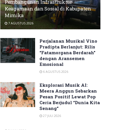
Pembangunan Infrastruktur
Keagamaan dan Sosial di Kabupaten
Mimika
7 AGUSTUS 2026
Perjalanan Musikal Vino
Pradipta Berlanjut: Rilis
“Fatamorgana Berdarah”
dengan Aransemen
Emosional
6 AGUSTUS 2026
Eksplorasi Musik AI:
Meera Anggun Sebarkan
Pesan Positif Lewat Pop
Ceria Berjudul “Dunia Kita
Senang”
27 JULI 2026