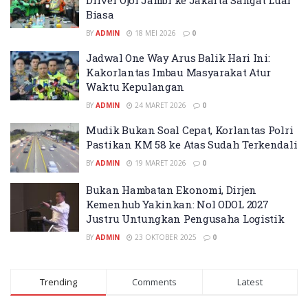
Driver Ojol Jambi ke Jakarta Sangat Luar
Biasa
BY
ADMIN
18 MEI 2026
0
Jadwal One Way Arus Balik Hari Ini:
Kakorlantas Imbau Masyarakat Atur
Waktu Kepulangan
BY
ADMIN
24 MARET 2026
0
Mudik Bukan Soal Cepat, Korlantas Polri
Pastikan KM 58 ke Atas Sudah Terkendali
BY
ADMIN
19 MARET 2026
0
Bukan Hambatan Ekonomi, Dirjen
Kemenhub Yakinkan: Nol ODOL 2027
Justru Untungkan Pengusaha Logistik
BY
ADMIN
23 OKTOBER 2025
0
Trending
Comments
Latest