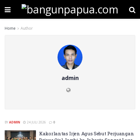
Home
Author
admin
BY
ADMIN
24 JULI 2026
0
Kakorlantas Irjen Agus Sebut Perjuangan