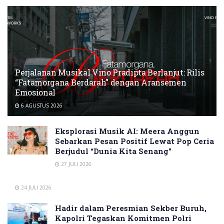
Perjalanan Musikal Vino Pradipta Berlanjut: Rilis
“Fatamorgana Berdarah” dengan Aransemen
Emosional
6 AGUSTUS 2026
Eksplorasi Musik AI: Meera Anggun
Sebarkan Pesan Positif Lewat Pop Ceria
Berjudul “Dunia Kita Senang”
27 JULI 2026
24 JULI 2026
Hadir dalam Peresmian Sekber Buruh,
Kapolri Tegaskan Komitmen Polri