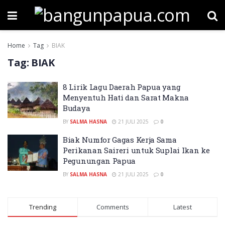
Home
Tag
BIAK
Tag:
BIAK
8 Lirik Lagu Daerah Papua yang
Menyentuh Hati dan Sarat Makna
Budaya
BY
SALMA HASNA
21 JULI 2025
0
Biak Numfor Gagas Kerja Sama
Perikanan Saireri untuk Suplai Ikan ke
Pegunungan Papua
BY
SALMA HASNA
21 JULI 2025
0
Trending
Comments
Latest